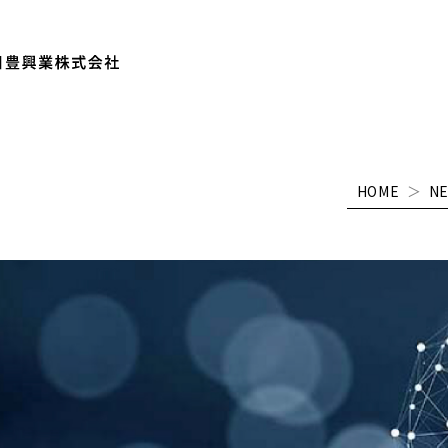
HOME
＞
N