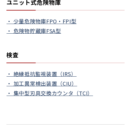
ユニット式危険物庫
少量危険物庫FPO・FPI型
危険物貯蔵庫FSA型
検査
絶縁抵抗監視装置（IRS）
加工異常検出装置（CIU）
集中型刃具交換カウンタ（TCI）