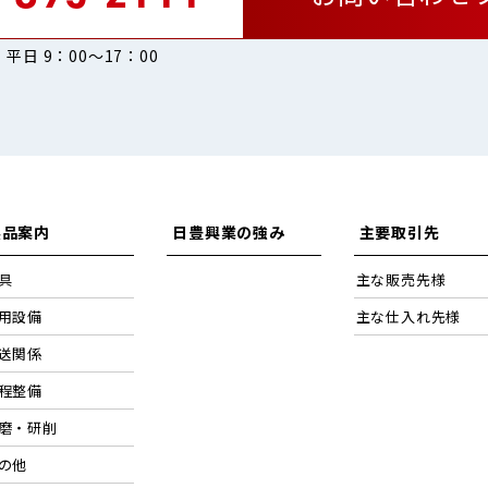
平日 9：00〜17：00
製品案内
日豊興業の強み
主要取引先
具
主な販売先様
用設備
主な仕入れ先様
送関係
程整備
磨・研削
の他