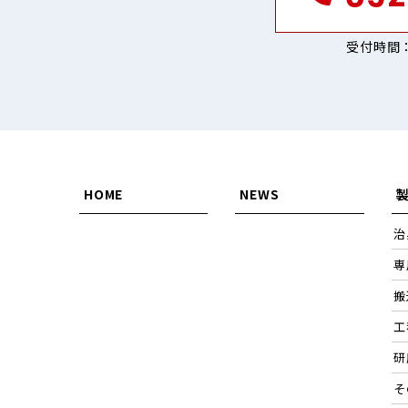
受付時間：
HOME
NEWS
治
専
搬
工
研
そ